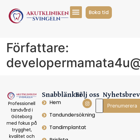
Boka tid
Författare:
developermamata4u@
Snabblänkar
Följ oss
Nyhetsbrev
Hem
Professionell
tandvård
i
Tandundersökning
Göteborg
med
fokus
på
Tandimplantat
trygghet,
kvalitet
och
Prislista